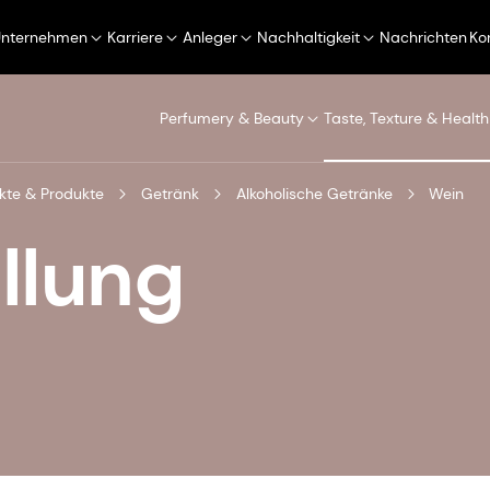
Unternehmen
Karriere
Anleger
Nachhaltigkeit
Nachrichten
Ko
Perfumery & Beauty
Taste, Texture & Health
kte & Produkte
Getränk
Alkoholische Getränke
Wein
llung