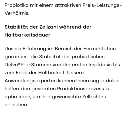
Probiotika mit einem attraktiven Preis-Leistungs-
I
Verhältnis.
z
So
Stabilität der Zellzahl während der
v
Haltbarkeitsdauer
z
Unsere Erfahrung im Bereich der Fermentation
E
garantiert die Stabilität der probiotischen
P
Delvo®Pro-Stämme von der ersten Impfdosis bis
zum Ende der Haltbarkeit. Unsere
D
Anwendungsexperten können Ihnen sogar dabei
s
helfen, den gesamten Produktionsprozess zu
U
optimieren, um Ihre gewünschte Zellzahl zu
g
erreichen.
e
Mi
E