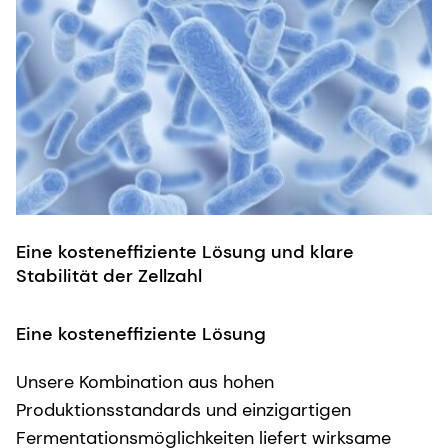
Eine kosteneffiziente Lösung und klare
B
Stabilität der Zellzahl
B
Eine kosteneffiziente Lösung
U
Unsere Kombination aus hohen
s
Produktionsstandards und einzigartigen
e
Fermentationsmöglichkeiten liefert wirksame
M