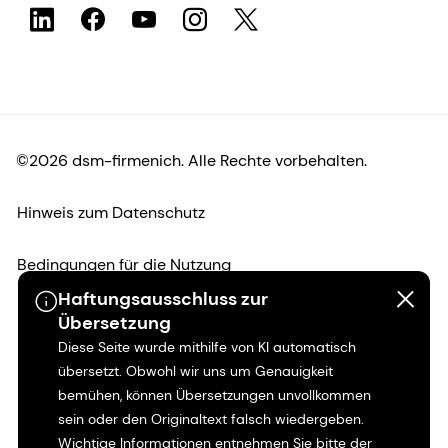
©2026 dsm-firmenich. Alle Rechte vorbehalten.
Hinweis zum Datenschutz
Bedingungen für die Nutzung
Haftungsausschluss zur
Bedingungen und Konditionen
Übersetzung
Diese Seite wurde mithilfe von KI automatisch
Kalifornien-Transparenz
übersetzt. Obwohl wir uns um Genauigkeit
bemühen, können Übersetzungen unvollkommen
Erklärung zur Zugänglichkeit
sein oder den Originaltext falsch wiedergeben.
Wichtige Informationen entnehmen Sie bitte der