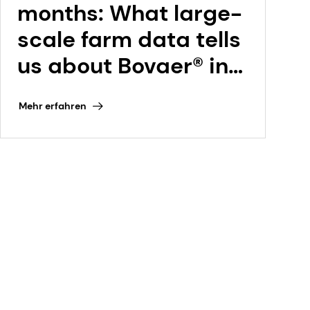
months: What large-
scale farm data tells
us about Bovaer® in
the Netherlands |
Mehr erfahren
dsm-firmenich