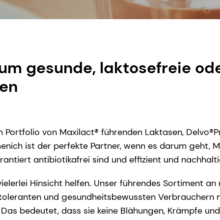
 um gesunde, laktosefreie od
len
n Portfolio von Maxilact® führenden Laktasen, Delvo
menich ist der perfekte Partner, wenn es darum geht, 
antiert antibiotikafrei sind und effizient und nachhal
elerlei Hinsicht helfen. Unser führendes Sortiment a
toleranten und gesundheitsbewussten Verbrauchern mög
. Das bedeutet, dass sie keine Blähungen, Krämpfe u