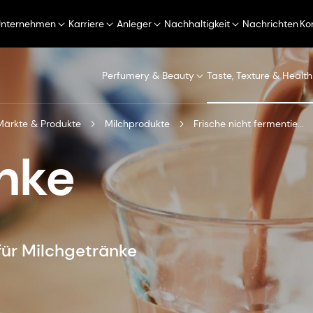
Unternehmen
Karriere
Anleger
Nachhaltigkeit
Nachrichten
Ko
Perfumery & Beauty
Taste, Texture & Health
Märkte & Produkte
Milchprodukte
Frische nicht fermentierte Milchprodukte
nke
für Milchgetränke