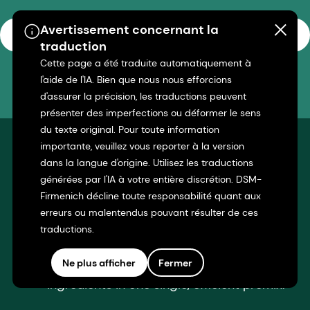
Avertissement concernant la
S'abonner
traduction
Cette page a été traduite automatiquement à
l'aide de l'IA. Bien que nous nous efforcions
d'assurer la précision, les traductions peuvent
présenter des imperfections ou déformer le sens
du texte original. Pour toute information
importante, veuillez vous reporter à la version
dans la langue d'origine. Utilisez les traductions
Quick links
générées par l'IA à votre entière discrétion. DSM-
Firmenich décline toute responsabilité quant aux
erreurs ou malentendus pouvant résulter de ces
traductions.
Premix solutions
Ne plus afficher
Fermer
Customized blends of functional
ingredients in one single, efficient premix.