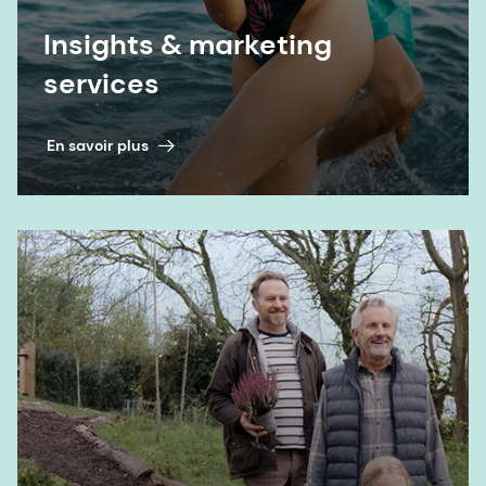
7. SM, Abdel-Aal el-, Akhtar H., Zaheer K. et Ali R.
Insights & marketing
2013. « Sources alimentaires de lutéine et de
services
zéaxanthine (caroténoïdes) et leur rôle dans la
santé oculaire. » Nutrients 5 (4) : 1169-85.
En savoir plus
8. dsm-firmenich. "Série sur l'espérance de vie en
bonne santé, 1re partie : La science du bien vieillir"
Livre blanc sur la longévité, 2025.
9. dsm-firmenich. "Série sur l'espérance de vie en
bonne santé, partie 2 : Redéfinir le vieillissement
grâce à la nutrition," Livre blanc sur la longévité,
2025.
10. dsm-firmenich. "Série sur l'espérance de vie en
bonne santé, partie 2 : Redéfinir le vieillissement