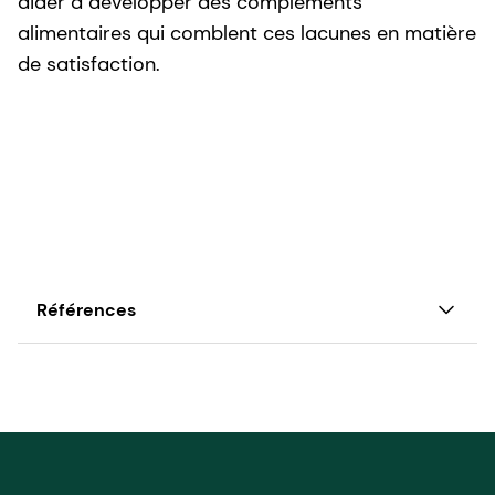
aider à développer des compléments
alimentaires qui comblent ces lacunes en matière
de satisfaction.
Références
1. Ipsos, "Préoccupations mondiales en matière de
santé en 2025 : Rapport sur les résultats
globaux," recherche exclusive de dsm-firmenich .
2. Janssen, Joëlle J. E., Sander Grefte, Jaap Keijer