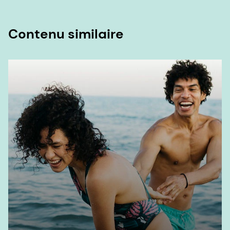
et Napakkawat Buathong. 2025. « Utilisation des
écrans numériques, prévalence d'une utilisation
Contenu similaire
excessive des écrans numériques et son lien avec
la santé mentale, la qualité du sommeil et les
résultats scolaires chez les étudiants de la
Southern University. » Frontiers in
Psychiatry 16: 1535631.
6. Evans, Malkanthi, Mareike Beck, James Elliott,
Stéphane Etheve, Richard Roberts et Wolfgang
Schalch. 2012. « Effets de la formulation sur la
biodisponibilité de la lutéine et de la zéaxanthine :
« Étude randomisée, en double aveugle, croisée,
comparative, à dose unique, menée chez des
sujets sains. » European Journal of Nutrition 52 (4)
: 1381-1391.