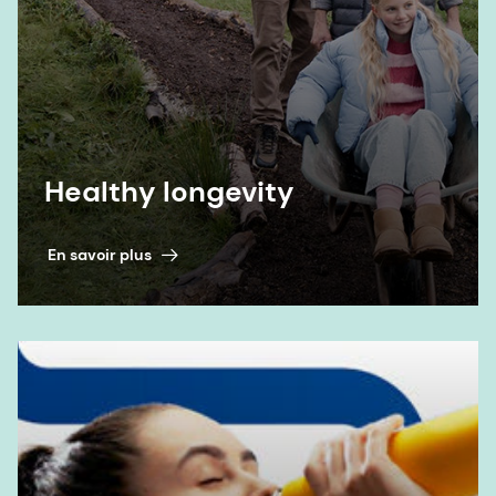
grâce à la nutrition," Livre blanc sur la longévité,
2025.
11. dsm-firmenich. Étude sur les préoccupations
sanitaires mondiales 2023.
12. Produits de grande consommation. Gurus : La
Healthy longevity
santé digestive en 2022 et au-delà – Rapport
mondial.
En savoir plus
13. Hossain, Khandkar Shaharina, Sathya
Amarasena et Shyamchand Mayengbam. 2022. «
Les vitamines B et leur rôle dans la santé
intestinale ». Microorganisms 10 (6) : 1168.
14. Marica Colella, Ioannis Alexandros Charitos,
Andrea Ballini, Concetta Cafiero, Skender Topi,