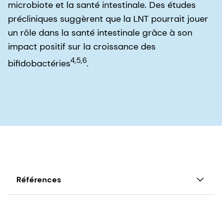
microbiote et la santé intestinale. Des études
précliniques suggèrent que la LNT pourrait jouer
un rôle dans la santé intestinale grâce à son
impact positif sur la croissance des
4,5,6
bifidobactéries
.
Références
1. Andersson, B., Dahmen, J., Tornbjorn, F., Leffler,
H., Magnusson, G., Noori, G., & Svanborg Eden, C.