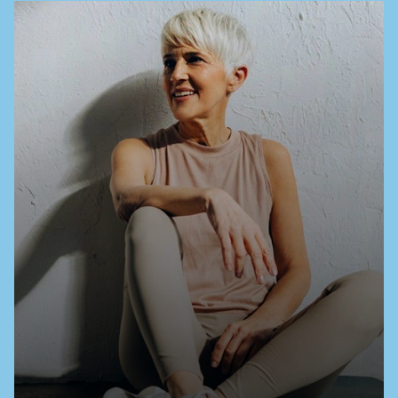
crobiology, 79(19):6040-6049.
6. Duranti, S., Lugli, G. A., Milani, C., James, K., Man-
cabelli, L., Turroni, F., Alessandri, G., Mangifesta, M.,
Mancino, W., Os- siprandi, M. C., Iori, A., Rota, C.,
Gargano, G., Bernasconi, S., Di Pierro, F., van
Sinderen, D. et Ventura, M. (2019). Bifidobacterium
bifidum et le microbiote intestinal du nourrisson :
un cas intrigant de coévolution microbe-hôte.
Environmental Microbiology, 21(10):3683-3695.