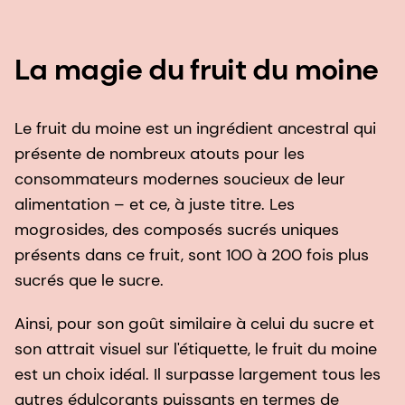
Le fruit du moine est un ingrédient ancestral qui
présente de nombreux atouts pour les
consommateurs modernes soucieux de leur
alimentation – et ce, à juste titre. Les
mogrosides, des composés sucrés uniques
présents dans ce fruit, sont 100 à 200 fois plus
sucrés que le sucre.
Ainsi, pour son goût similaire à celui du sucre et
son attrait visuel sur l'étiquette, le fruit du moine
est un choix idéal. Il surpasse largement tous les
autres édulcorants puissants en termes de
perceptions liées à la santé et au caractère
naturel. De plus, son nom, qui passe bien sur les
étiquettes, évite les connotations négatives
associées aux autres édulcorants dont le nom «
fait penser à des produits chimiques ».