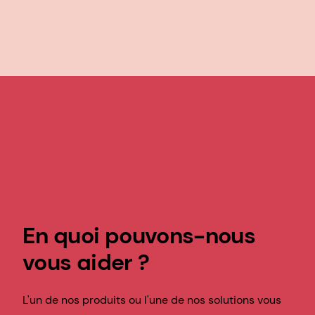
En quoi pouvons-nous
vous aider ?
L'un de nos produits ou l'une de nos solutions vous
intéresse ? Contactez nos experts pour en savoir
plus, demander un échantillon ou lancer un
nouveau projet.
Nous contacter