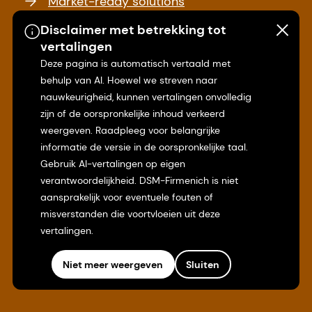
Market-ready solutions
Disclaimer met betrekking tot
Streamline your product development
vertalingen
process and get to market faster.
Deze pagina is automatisch vertaald met
behulp van AI. Hoewel we streven naar
Events
nauwkeurigheid, kunnen vertalingen onvolledig
zijn of de oorspronkelijke inhoud verkeerd
From trade shows to conferences and
weergeven. Raadpleeg voor belangrijke
informatie de versie in de oorspronkelijke taal.
other industry events, find out where you
Gebruik AI-vertalingen op eigen
can meet us next.
verantwoordelijkheid. DSM-Firmenich is niet
aansprakelijk voor eventuele fouten of
Talking Nutrition, Health & Care
misverstanden die voortvloeien uit deze
vertalingen.
Explore new science, consumer insights,
industry news and more in our latest
Niet meer weergeven
Sluiten
articles.