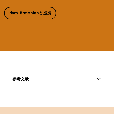
dsm-firmenichと提携
参考文献
1 Access GCNF 'Preview of Global Survey of
School Meal Program',
[file]
.
2 Glewwe, P., Jacoby, H.,& King, E. (2001).