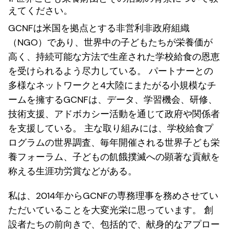
えてください。
GCNFは米国を拠点とする非営利非政府組織
（NGO）であり、世界中の子どもたちが栄養価が
高く、持続可能な方法で生産された学校給食の恩恵
を受けられるよう尽力している。 パートナーとの
多様なネットワークと4大陸にまたがる小規模なチ
ームを擁するGCNFは、データ、学習機会、研修、
技術支援、アドボカシー活動を通じて政府や関係者
を支援している。 主な取り組みには、学校給食プ
ログラムの世界調査、毎年開催される世界子ども栄
養フォーラム、子どもの飢餓撲滅への顕著な貢献を
称える生涯功労賞などがある。
私は、2014年からGCNFの専務理事を務めさせてい
ただいていることを大変光栄に思っています。 創
設者たちの前向きで、包括的で、献身的なアプロー