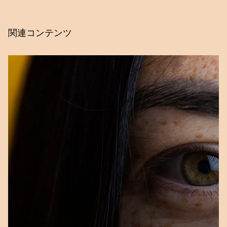
EARLY CHILDHOOD NUTRITION AND
ACADEMIC ACHIEVEMENT: A LONGITUDINAL
関連コンテンツ
ANALYSIS. Journal of Public Economics, 81,
345-368. https://doi.org/10.1016/S0047-
2727(00)00118-3.