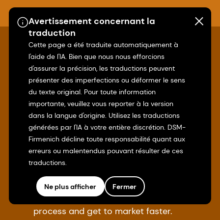
Avertissement concernant la
traduction
Cette page a été traduite automatiquement à
l'aide de l'IA. Bien que nous nous efforcions
d'assurer la précision, les traductions peuvent
Quick links
présenter des imperfections ou déformer le sens
du texte original. Pour toute information
importante, veuillez vous reporter à la version
Premix solutions
dans la langue d'origine. Utilisez les traductions
générées par l'IA à votre entière discrétion. DSM-
Customized blends of functional
Firmenich décline toute responsabilité quant aux
ingredients in one single, efficient premix.
erreurs ou malentendus pouvant résulter de ces
traductions.
Market-ready solutions
Ne plus afficher
Fermer
Streamline your product development
process and get to market faster.