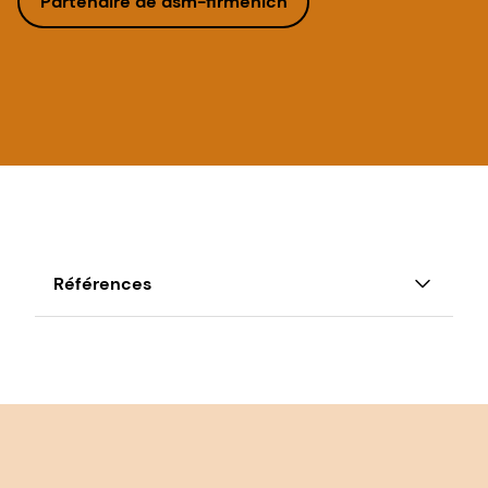
Partenaire de dsm-firmenich
Références
1 Access GCNF 'Preview of the Global Survey
of School Meal Programs',
[file]
.
2 Glewwe, P., Jacoby, H., & King, E. (2001). LA
NUTRITION DE LA PETITE ENFANCE ET LA
RÉUSSITE SCOLAIRE : UNE ANALYSE