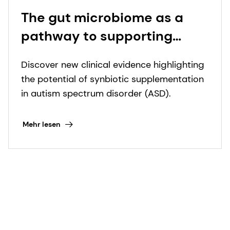
The gut microbiome as a
pathway to supporting
children with autism: New
Discover new clinical evidence highlighting
study reveals synbiotics'
the potential of synbiotic supplementation
dual benefits for digestive
in autism spectrum disorder (ASD).
and behavioral symptoms
Mehr lesen