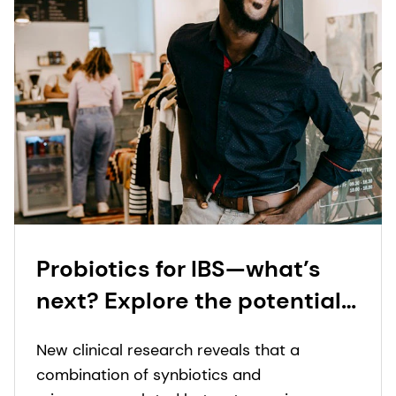
Probiotics for IBS—what’s
next? Explore the potential
of synbiotics and
New clinical research reveals that a
microencapsulated
combination of synbiotics and
butyrate with leading gut