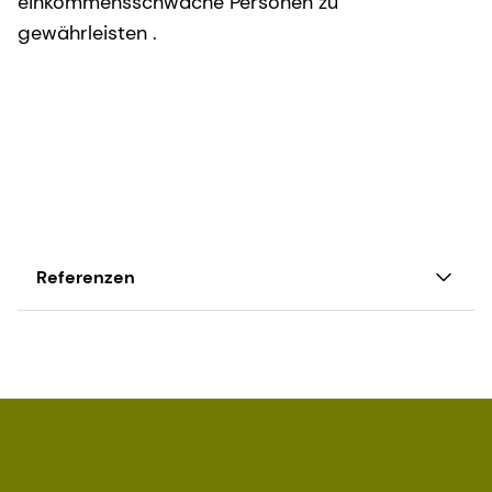
einkommensschwache Personen zu
gewährleisten .
Referenzen
[1] G. La Fata et al., 'Vitamin E Supplementation
Reduces Cellular Loss in the Brain of a Premature
Aging Mouse Model', The Journal of Prevention of
Alzheimer's Disease - JPAD, 2017
[2] NHS "Vitamin E", 2017,