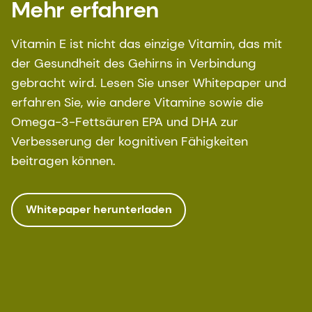
Mehr erfahren
http://www.nhs.uk/Conditions/vitamins-
minerals/Pages/vitamin-e.aspx, (Zugriff am 14.
Vitamin E ist nicht das einzige Vitamin, das mit
September 2017)
der Gesundheit des Gehirns in Verbindung
gebracht wird. Lesen Sie unser Whitepaper und
erfahren Sie, wie andere Vitamine sowie die
Omega-3-Fettsäuren EPA und DHA zur
Verbesserung der kognitiven Fähigkeiten
beitragen können.
Whitepaper herunterladen