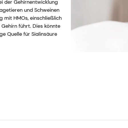
bei der Gehirnentwicklung
 Nagetieren und Schweinen
g mit HMOs, einschließlich
 Gehirn führt. Dies könnte
ge Quelle für Sialinsäure
¨om, T., und Nilsson, B. (1998). Charakterisierung de