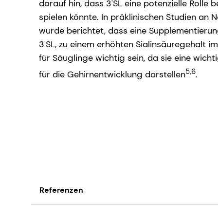
darauf hin, dass 3'SL eine potenzielle Rolle 
spielen könnte. In präklinischen Studien an
wurde berichtet, dass eine Supplementierun
3'SL, zu einem erhöhten Sialinsäuregehalt im
für Säuglinge wichtig sein, da sie eine wichti
5,6
für die Gehirnentwicklung darstellen
.
Referenzen
1. Hirmo, S., Artursson, E., Puu, G., Wadstr