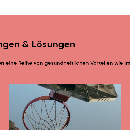
sonanzspiegel-Biosensors. Analytical Biochem- istry, 
insame Oligosaccharidbestandteile hemmen die Anhaft
he Mikrobiologie, 53(9):833-840.
ngen & Lösungen
avanaugh, D., Clyne, M., Carrington, S. D., and Hickey,
bacter jejuni als Fallstudie. Interna- tional Journal 
n eine Reihe von gesundheitlichen Vorteilen wie 
an, N.S., (2016) In vitro digestion and fermentation of si
ra, M., Ohtsuki, K., & Yanahira, S. (2006). Auswirkungen 
f die Schwimmlernfähigkeit und die Lipidzusammenset
-254. https://doi.org/10.5458/jag.53.249
ta, S., Yu, R. K., Berg, B. M., ... Odle, J. (2016). Diäteti
Corpus Callosum und im Kleinhirn und modulieren die