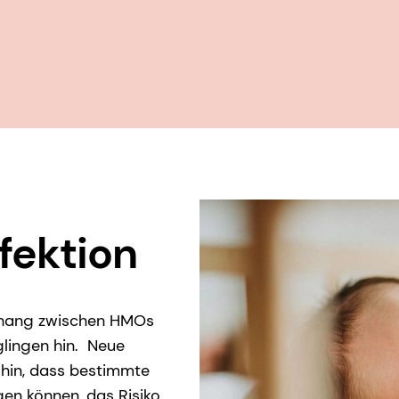
fektion
nhang zwischen HMOs
ingen hin. Neue
 hin, dass bestimmte
en können, das Risiko