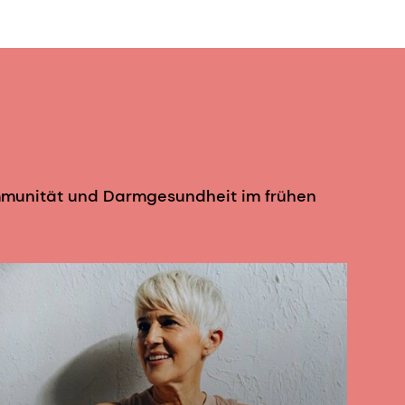
257(1):63-66.
ung typischer und atypischer
 R. M. (2012). Anti-infektiöse
of Food Microbiology, 157(2):182-188.
Immunität und Darmgesundheit im frühen
alyllactoses by infant gut microflora. Journal
der Fütterung von Sialyllactose und
zung des Gehirns bei erwachsenen Ratten.
sche Sialyllactose-Isomere erhöhen die
 Kolon-Mikrobiota von mit Formula