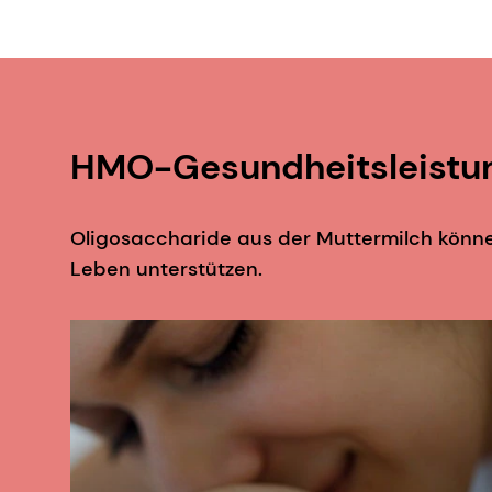
mit Sialylglycokonjugaten mit Hilfe eines Re
2. Thomas, R. und Brooks, T. (2004). Geme
Atemwegserreger. Zeitschrift für medizinisc
HMO-Gesundheitsleistu
3. Lane, J. A., Marin˜o, K., Naughton, J., K
Oligosaccharide aus Rinderkolostrum: Campylo
Oligosaccharide aus der Muttermilch könne
4. Moon, J.S., Joo, W., Ling, Li., Cho, H.S., H
Leben unterstützen.
of Functional Foods, 21, 497-506.
5. Sakai, F., Ikeuchi, Y., Urashima, T., Fujiha
galaktosylierter N-Acetylneuraminsäure au
Journal of Applied Glycoscience, 53(4), 249
6. Jacobi, S. K., Yatsunenko, T., Li, D., Dasgup
Gangliosid-Sialinsäure-Konzentrationen im 