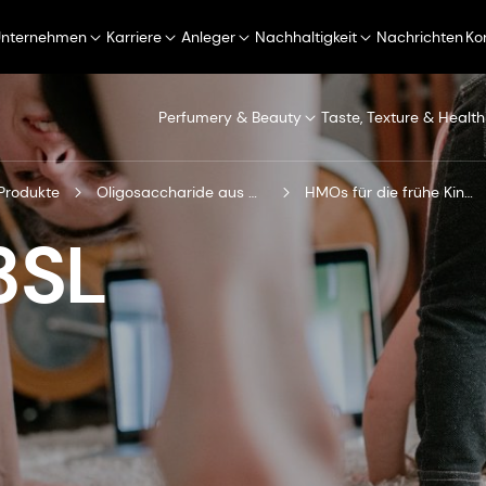
Unternehmen
Karriere
Anleger
Nachhaltigkeit
Nachrichten
Ko
Perfumery & Beauty
Taste, Texture & Health
Produkte
Oligosaccharide aus Muttermilch
HMOs für die frühe Kindheit
3SL