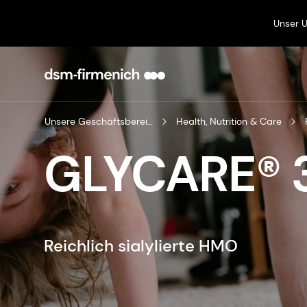
Unser 
Unsere Geschäftsbereiche
Health, Nutrition & Care
GLYCARE® 
Reichlich sialylierte HMO