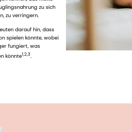
äuglingsnahrung zu sich
n, zu verringern.
euten darauf hin, dass
ion spielen könnte, wobei
ger fungiert, was
1,2,3
en könnte
.