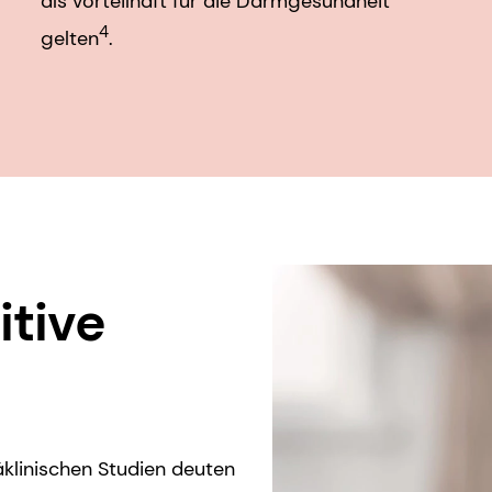
als vorteilhaft für die Darmgesundheit
4
gelten
.
itive
äklinischen Studien deuten