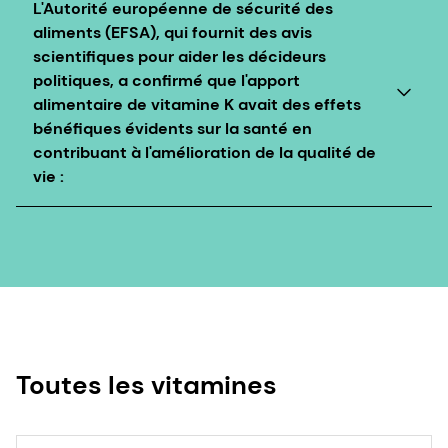
L'Autorité européenne de sécurité des
aliments (EFSA), qui fournit des avis
scientifiques pour aider les décideurs
politiques, a confirmé que l'apport
alimentaire de vitamine K avait des effets
bénéfiques évidents sur la santé en
contribuant à l'amélioration de la qualité de
vie :
La vitamine K contribue à une coagulation sanguine
normale.
La vitamine K contribue au maintien d'une ossature
normale.
Ces allégations de santé sont autorisées dans
l'UE avec des conditions d'utilisation spécifiques.
Toutes les vitamines