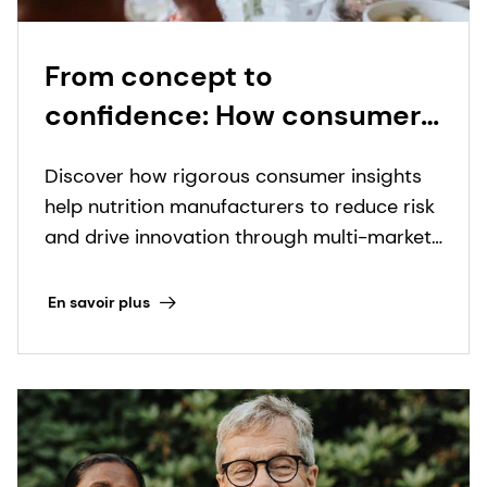
From concept to
confidence: How consumer
insights transform a novel
Discover how rigorous consumer insights
nutrition format into
help nutrition manufacturers to reduce risk
commercial reality
and drive innovation through multi-market
research and data-driven product
development strategies.
En savoir plus