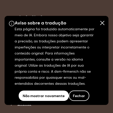
Quick links
Aviso sobre a tradução
Esta página foi traduzida automaticamente por
Premix solutions
meio de IA. Embora nosso objetivo seja garantir
a precisão, as traduções podem apresentar
Customized blends of functional
imperfeições ou interpretar incorretamente o
conteúdo original. Para informações
ingredients in one single, efficient premix.
importantes, consulte a versão no idioma
original. Utilize as traduções de IA por sua
Market-ready solutions
própria conta e risco. A dsm-firmenich não se
responsabiliza por quaisquer erros ou mal-
Streamline your product development
entendidos decorrentes dessas traduções.
process and get to market faster.
Não mostrar novamente
Fechar
Events