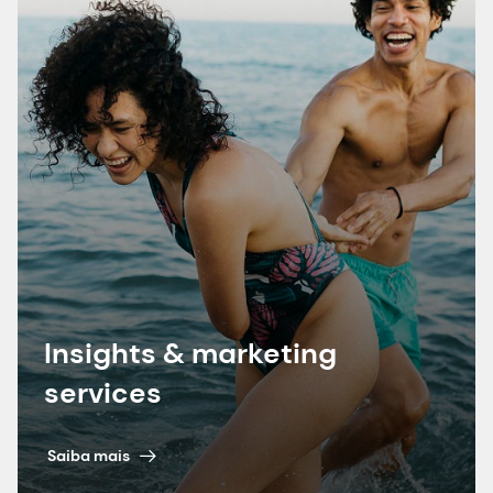
Strategies for Improving the Health of Elderly
People with Dysphagia: A Review of Recent
Developments (Estratégias de processamento
de alimentos e nutrição para melhorar a saúde
de idosos com disfagia: uma revisão dos
desenvolvimentos recentes)." Foods, 13 (2024).
https://doi.org/10.3390/foods13020215.
7. pesquisa proprietária da dsm-firmenich 2024.
Insights & marketing
services
Saiba mais