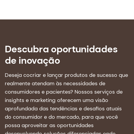
1. Organização Mundial da Saúde. "Ageing and
health" (Envelhecimento e saúde) WHO Fact-
Sheets, 1º de outubro 2025. [Acessado em: 22-10-
2025]https://www.who.int/news-room/fact-
sheets/detail/ageing-and-health
Descubra oportunidades
2. Organização Mundial da Saúde. "Expectativa
de inovação
de vida e expectativa de vida saudável"
Repositório de dados do Observatório Global de
Saúde, Organização Mundial da Saúde, 2025.
Deseja cocriar e lançar produtos de sucesso que
Clique em
aqui
.
realmente atendam às necessidades de
consumidores e pacientes? Nossos serviços de
3. Saúde Pública da Inglaterra. Ajudando os
insights e marketing oferecem uma visão
idosos a manter uma dieta saudável: uma
aprofundada das tendências e desafios atuais
análise do que funciona. Londres: Public Health
do consumidor e do mercado, para que você
England, 2 de fevereiro de 2017. [Acessado em:
possa aproveitar as oportunidades
22-10-2025]
Helping older people maintain a
desenvolvendo soluções diferenciadas onde