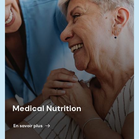
littérature de la supplémentation en acide
docosahexaénoïque avec le stade de la maladie
d'Alzheimer chez les porteurs de l'apolipoprotéine
E e4 : une revue. JAMA Neurology, vol. 74, no. 3,
pg. 339-347, 2017
Medical Nutrition
En savoir plus