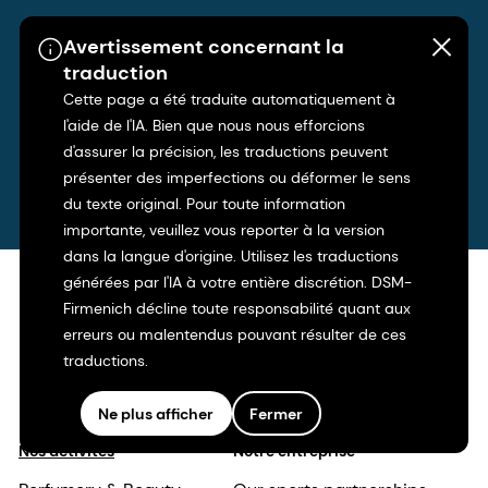
Customer Portal
Avertissement concernant la
traduction
Request samples, place orders and view
Cette page a été traduite automatiquement à
product documentation.
l'aide de l'IA. Bien que nous nous efforcions
d'assurer la précision, les traductions peuvent
présenter des imperfections ou déformer le sens
du texte original. Pour toute information
importante, veuillez vous reporter à la version
dans la langue d'origine. Utilisez les traductions
générées par l'IA à votre entière discrétion. DSM-
Firmenich décline toute responsabilité quant aux
erreurs ou malentendus pouvant résulter de ces
traductions.
Ne plus afficher
Fermer
Nos activités
Notre entreprise