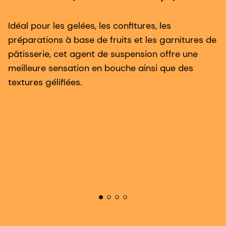
Idéal pour les gelées, les confitures, les
P
préparations à base de fruits et les garnitures de
v
pâtisserie, cet agent de suspension offre une
ya
meilleure sensation en bouche ainsi que des
u
textures gélifiées.
b
q
il
d'
ne