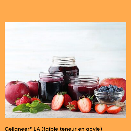
Gellaneer® LA (faible teneur en acyle)
G