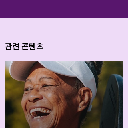
기초입니다.” Front. Nutr., 9 (2022).
6. 볼커트, 도로시 외. 치매에서의 영양 및 수분 관리
에 대한 ESPEN 지침 – 업데이트 2024. 임상 영양 43,
no. 6 (2024): 159-1626.
관련 콘텐츠
7. 고메즈, 가브리엘 외. “ 지역사회에 사는 노인을 위
한 영양 중심 프로그램이 건강과 웰빙 개선에 기여했
다.” 임상 영양 41, no. 7 (2022): 1549-1556.
8. FMCG Gurus: 환자식(특수의료용도식품) 조사 시
리즈 2023. “당신은 제품의 권장 과정을 완료하지 않
았다고 언급했습니다. 그 이유는 무엇인가요?