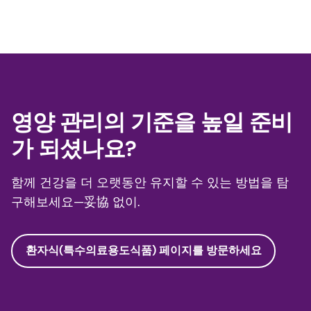
1. 세계보건기구. 노화와 건강. 2024년 10월. 이용 가
능:
https://www.who.int/news-room/fact-
sheets/detail/ageing-and-health
2. 롱게비티 연구소
https://thelongevitylab.com.au/reverse-ageing/
영양 관리의 기준을 높일 준비
가 되셨나요?
3. Gaesser, Glenn A., 외. “건강 수명 연장: 운동의 독
특한 역할.” 저널 오브 어플라이드 피지올로지 138,
함께 건강을 더 오랫동안 유지할 수 있는 방법을 탐
no. 6 (2025): 1285-1308.
구해보세요—妥協 없이.
4. Jacquier, Emma F., et al. “건강 수명 촉진을 위한
식물 영양소: 새로운 관점.” 앞서. 영양학, 11 (2024).
환자식(특수의료용도식품) 페이지를 방문하세요
5. Rodríguez-Mañas, Leocadio., et al. “전 생애에
걸친 좋은 영양은 건강한 노화와 지속 가능한 발전의