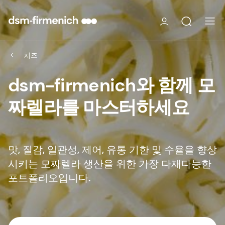
치즈
dsm-firmenich와 함께 모
짜렐라를 마스터하세요
맛, 질감, 일관성, 제어, 유통 기한 및 수율을 향상
시키는 모짜렐라 생산을 위한 가장 다재다능한
포트폴리오입니다.