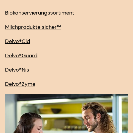
Biokonservierungssortiment
Milchprodukte sicher™
Delvo®Cid
Delvo®Guard
Delvo®Nis
Delvo®Zyme