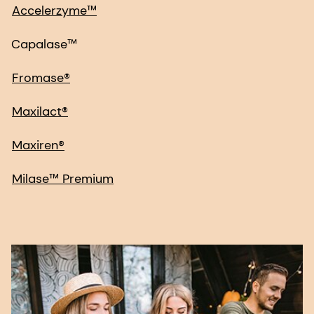
Fromase®
Maxilact®
Maxiren®
Milase™ Premium