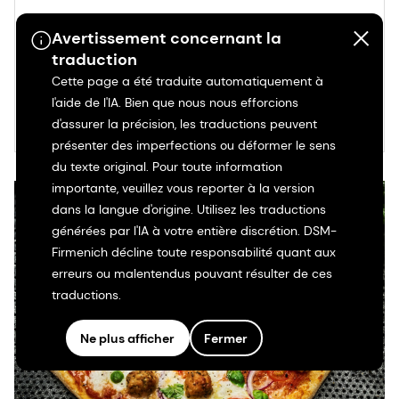
6 novembre 2025
Avertissement concernant la
Le temps de l'orge est venu
traduction
Cette page a été traduite automatiquement à
l'aide de l'IA. Bien que nous nous efforcions
En savoir plus
d'assurer la précision, les traductions peuvent
présenter des imperfections ou déformer le sens
du texte original. Pour toute information
importante, veuillez vous reporter à la version
dans la langue d'origine. Utilisez les traductions
générées par l'IA à votre entière discrétion. DSM-
Firmenich décline toute responsabilité quant aux
erreurs ou malentendus pouvant résulter de ces
traductions.
Ne plus afficher
Fermer