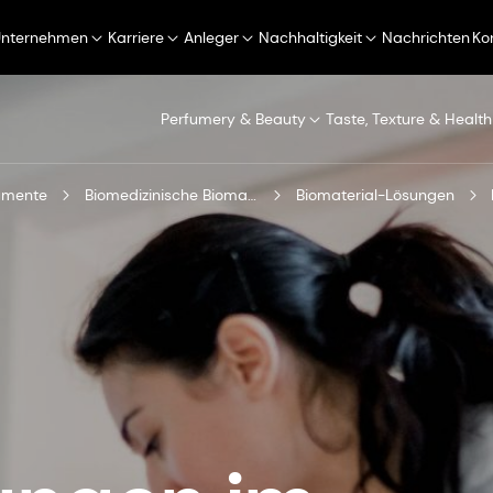
Unternehmen
Karriere
Anleger
Nachhaltigkeit
Nachrichten
Ko
Perfumery & Beauty
Taste, Texture & Health
gmente
Biomedizinische Biomaterialien
Biomaterial-Lösungen