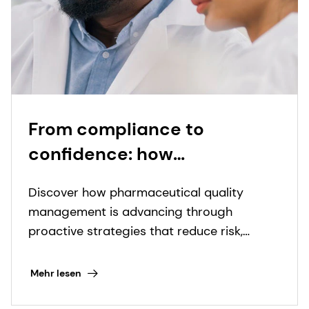
From compliance to
confidence: how
pharmaceutical quality
Discover how pharmaceutical quality
management is evolving
management is advancing through
proactive strategies that reduce risk,
improve visibility, and support compliance.
Mehr lesen