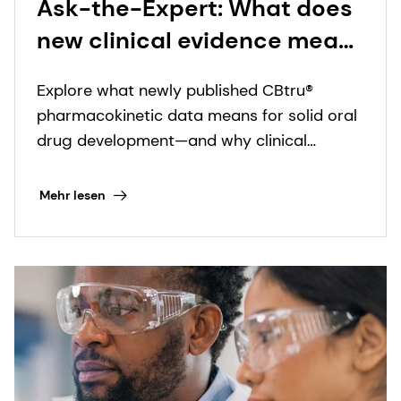
Ask-the-Expert: What does
new clinical evidence mean
for CBtru® and oral solid
Explore what newly published CBtru®
drug delivery?
pharmacokinetic data means for solid oral
drug development—and why clinical
evidence underpins meaningful innovation.
Mehr lesen