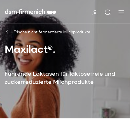
Frische nicht fermentierte Milchprodukte
Maxilact®.
Führende Laktasen für laktosefreie und
zuckerreduzierte Milchprodukte