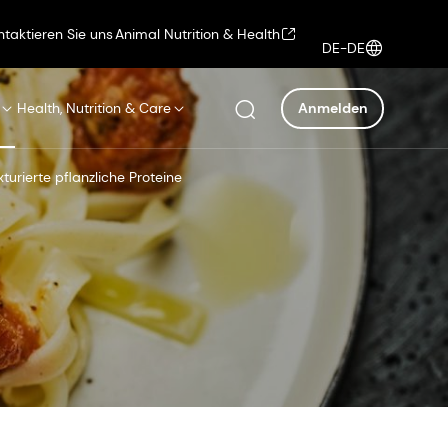
ntaktieren Sie uns
Animal Nutrition & Health
DE-DE
Health, Nutrition & Care
Anmelden
xturierte pflanzliche Proteine