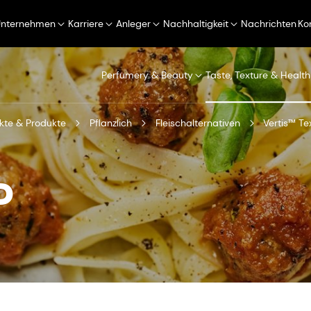
Unternehmen
Karriere
Anleger
Nachhaltigkeit
Nachrichten
Ko
Perfumery & Beauty
Taste, Texture & Health
kte & Produkte
Pflanzlich
Fleischalternativen
Vertis™ Te
P