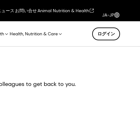
ニュース
お問い合せ
Animal Nutrition & Health
JA-JP
th
Health, Nutrition & Care
ログイン
olleagues to get back to you.