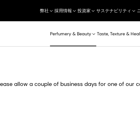
弊社
採用情報
投資家
サステナビリティ
Perfumery & Beauty
Taste, Texture & Heal
lease allow a couple of business days for one of our c