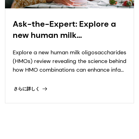
Ask-the-Expert: Explore a
new human milk
oligosaccharide (HMO)
Explore a new human milk oligosaccharides
review revealing how HMO
(HMOs) review revealing the science behind
combinations can support
how HMO combinations can enhance infant
infant health
nutrition solutions.
さらに詳しく