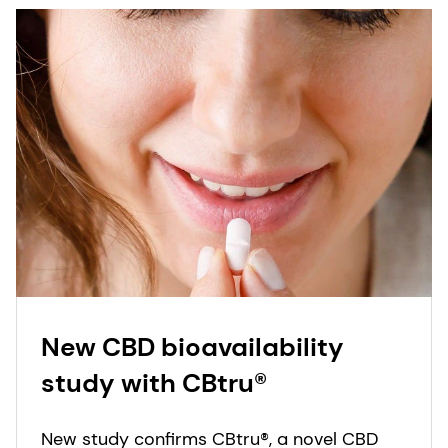
New CBD bioavailability
study with CBtru®
New study confirms CBtru®, a novel CBD