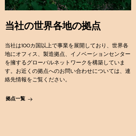
メールアドレス
当社の世界各地の拠点
私はdsm-firmenichの
利用規約に同意
会社名
します
に同意し、dsm-firmenichが同
当社は100カ国以上で事業を展開しており、世界各
社の
プライバシーポリシー
.
私はdsm-firmenichの
利用規約に同意
地にオフィス、製造拠点、イノベーションセンター
Anthropic, PBC
します
に同意し、dsm-firmenichが同
を擁するグローバルネットワークを構築していま
現在地
548 Market St Pmb 90375, San Francisco, California, US
送信
社の
プライバシーポリシー
.
United States
す。お近くの拠点へのお問い合わせについては、連
私はdsm-firmenichの
利用規約に同意
絡先情報をご覧ください。
送信
します
に同意し、dsm-firmenichが同
何かお手伝いできることはありますか？
社の
プライバシーポリシー
.
拠点一覧
送信