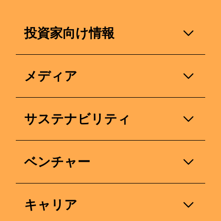
投資家向け情報
投資家の方、あるいはステークホルダーの
メディア
方へ。当社の業績、戦略的取り組み、およ
び今後の見通しに関するお問い合わせは、
お気軽にお寄せください。
ジャーナリストまたはメディア関係者の方
サステナビリティ
へ：当社のメディアリレーションズチーム
までお問い合わせください。
名
当社のサステナビリティへの取り組みにつ
ベンチャー
いてご質問がございましたら、こちらから
名
姓
お問い合わせください。
dsm-firmenich Venturesは、当社のコーポ
キャリア
姓
レート・ベンチャー・キャピタル（CVC）
名
現在地
United States