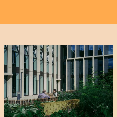
部門です。
dsm-firmenichへの入社にご興味はありま
現在地
当社は、栄養、健康、美容の分野で変革を
姓
会社名
United States
すか？
推進する革新的なスタートアップに対し、
資金提供、コーチング、および支援を行っ
ぜひ当社の
採用情報ページ
をご覧いただ
Anthropic, PBC
会社名
現在地
ています。詳細については、こちらをご覧
き、当社の詳細をご確認いただくほか、募
United States
548 Market St Pmb 90375, San Francisco, California, US
電子メール
ください：
dsm-firmenich.com/ventures
集中のポジションへのご応募や、タレント
Anthropic, PBC
コミュニティへのご登録もぜひお願いいた
起業家、科学者、あるいは投資家の方で、
会社名
548 Market St Pmb 90375, San Francisco, California, US
電子メール
します。
メッセージ
可能性の限界を押し広げようと取り組んで
いる方は、以下の問い合わせフォームから
Anthropic, PBC
メッセージ
ご連絡ください。
548 Market St Pmb 90375, San Francisco, California, US
電子メール
もう応募しましたか？
名前
ご応募いただいた方のプロフィールが次の
メッセージ
選考段階に進むことが決まりましたら、当
社の採用担当者から直接ご連絡いたしま
姓
す。ご健闘をお祈りいたします！