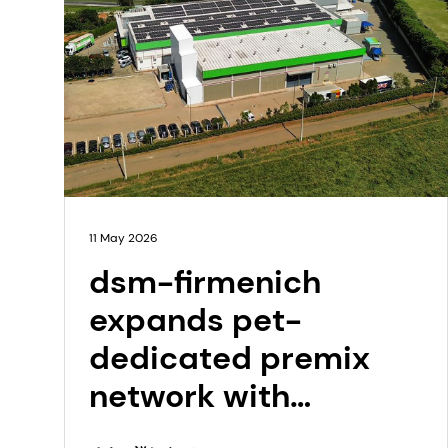
11 May 2026
dsm-firmenich
expands pet-
dedicated premix
network with
opening of NextGen