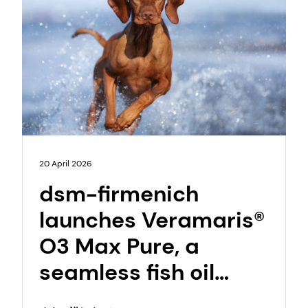
20 April 2026
dsm-firmenich
launches Veramaris®
O3 Max Pure, a
seamless fish oil
replacement at