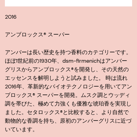
2
2016
Z
アンブロックス® スーパー
アンバーは長い歴史を持つ香料のカテゴリーです。
ほぼ1世紀前の1930年、dsm-firmenichはアンバー
グリスからアンブロックス®を開発し、その天然の
エッセンスを解明しようと試みました。 時は流れ
2016年、革新的なバイオテクノロジーを用いてアン
ブロックス® スーパーを開発。ムスク調とウッディ
調を帯びた、極めて力強くも優雅な琥珀香を実現し
ました。セタロックス®と比較すると、より自然で
動物的な香調を持ち、原初のアンバーグリスに近づ
いています。