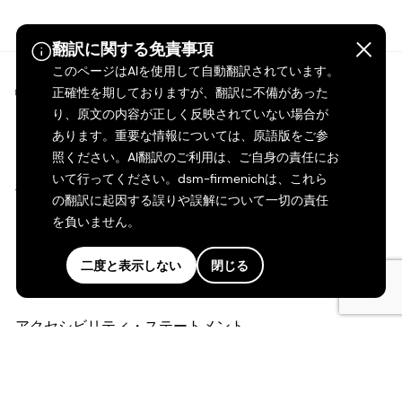
翻訳に関する免責事項
このページはAIを使用して自動翻訳されています。
©2026 dsm-firmenich。無断転載・複製を禁じます。
正確性を期しておりますが、翻訳に不備があった
り、原文の内容が正しく反映されていない場合が
あります。重要な情報については、原語版をご参
プライバシーポリシー
照ください。AI翻訳のご利用は、ご自身の責任にお
いて行ってください。dsm-firmenichは、これら
利用規約
の翻訳に起因する誤りや誤解について一切の責任
を負いません。
ご利用条件
二度と表示しない
閉じる
カリフォルニアの透明性
アクセシビリティ・ステートメント
法的情報