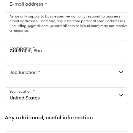
E-mail address
As we only supply to businesses, we can only respond to business
email addresses. Therefore, requests from personal email addresses
(including @gmail.com, @hotmail.com or icloud.com) may not receive
a response.
Company
Anthropic, PBC
548 Market St Pmb 90375, San Francisco, California, US
Job function
Your location
United States
Any additional, useful information