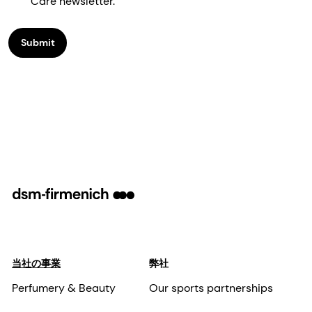
Care newsletter.
Submit
当社の事業
弊社
Perfumery & Beauty
Our sports partnerships