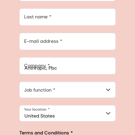
Last name
E-mail address
Company
Anthropic, PBC
548 Market St Pmb 90375, San Francisco, California, US
Job function
Your location
United States
Terms and Conditions