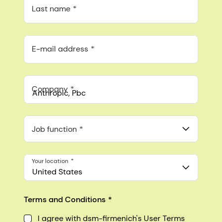
Last name
E-mail address
Company
Anthropic, PBC
548 Market St Pmb 90375, San Francisco, California, US
Job function
Your location
United States
Terms and Conditions
I agree with dsm-firmenich's User Terms