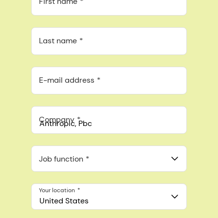
First name
Last name
E-mail address
Company
Anthropic, PBC
548 Market St Pmb 90375, San Francisco, California, US
Job function
Your location
United States