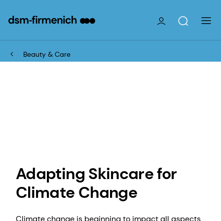
Beauty & Care
Adapting Skincare for
Climate Change
Climate change is beginning to impact all aspects