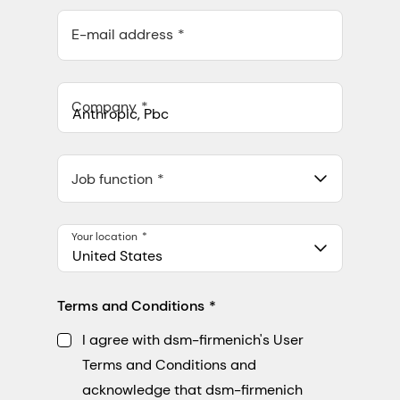
E-mail address
Company
Anthropic, PBC
548 Market St Pmb 90375, San Francisco, California, US
Job function
Your location
United States
Terms and Conditions
I agree with dsm-firmenich's User
Terms and Conditions and
acknowledge that dsm-firmenich