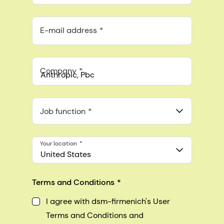
E-mail address
Company
Anthropic, PBC
548 Market St Pmb 90375, San Francisco, California, US
Job function
Your location
United States
Terms and Conditions
I agree with dsm-firmenich's User
Terms and Conditions and