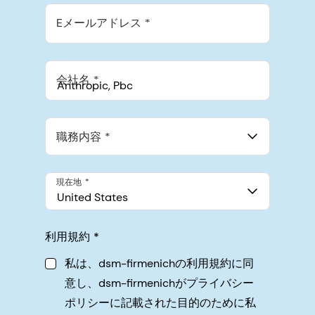
Eメールアドレス
会社名
Anthropic, PBC
548 Market St Pmb 90375, San Francisco, California, US
職務内容
現在地
United States
利用規約
私は、dsm-firmenichの利用規約に同
意し、dsm-firmenichがプライバシー
ポリシーに記載された目的のために私