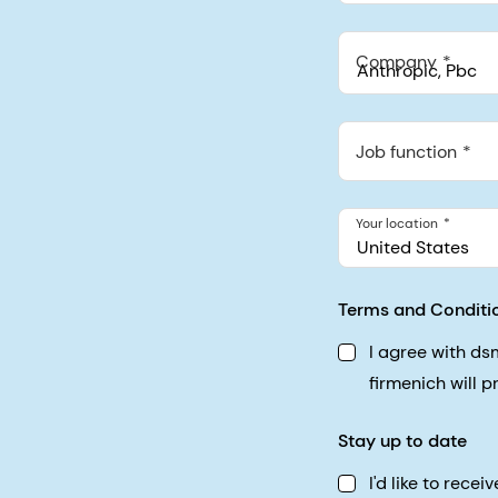
Company
Anthropic, PBC
548 Market St Pmb 9037
Job function
Your location
United States
Terms and Conditi
I agree with d
firmenich will 
Stay up to date
I'd like to rec