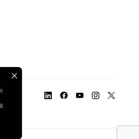
り
、
起