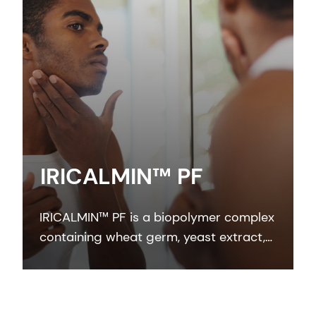
IRICALMIN™ PF
IRICALMIN™ PF is a biopolymer complex
containing wheat germ, yeast extract,
sodium hyaluronate, and panthenol.
IRICALMIN™ PF relaxes UV-induced skin
irritation, enhances regeneration of