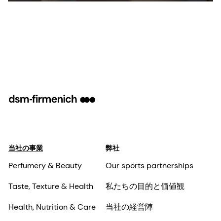
hydration color mapping technology.
当社の事業
弊社
Perfumery & Beauty
Our sports partnerships
Taste, Texture & Health
私たちの目的と価値観
Health, Nutrition & Care
当社の経営陣