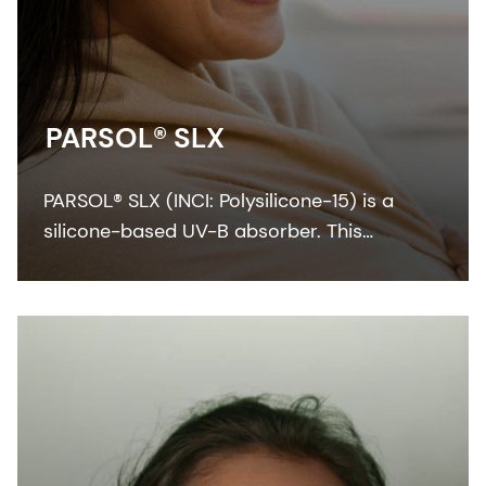
PARSOL® SLX
PARSOL® SLX (INCI: Polysilicone-15) is a
silicone-based UV-B absorber. This
colorless-to-pale yellow viscous liquid
integrates easily with the oil phase of
sunscreen formulation.