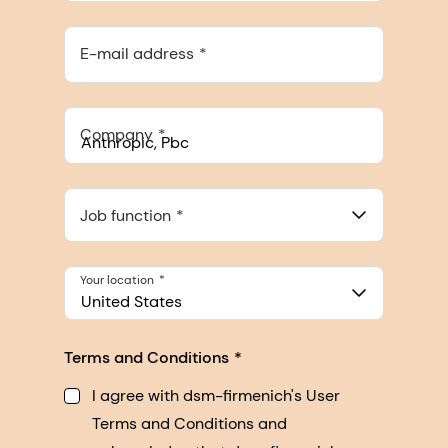
E-mail address
Company
Anthropic, PBC
548 Market St Pmb 90375, San Francisco, California, US
Job function
Your location
United States
Terms and Conditions
I agree with dsm-firmenich's User
Terms and Conditions and