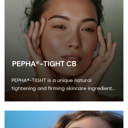
PEPHA®-TIGHT CB
PEPHA®-TIGHT is a unique natural
tightening and firming skincare ingredient
which delivers both a fast, instant
tightening experience, and a superior long-
term skin firming effect.