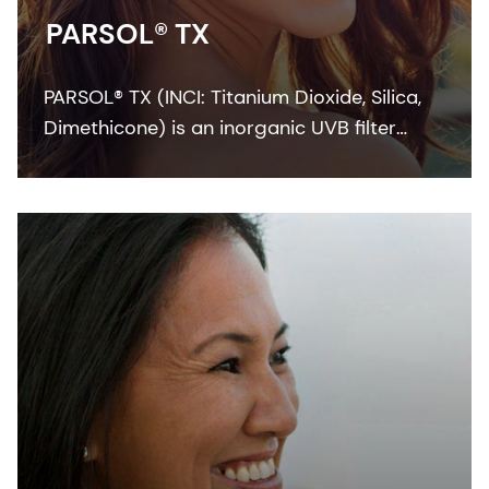
PARSOL® TX
PARSOL® TX (INCI: Titanium Dioxide, Silica,
Dimethicone) is an inorganic UVB filter
providing a very good SPF performance as
well as a significant contribution to UVA
protection into the blue light range.