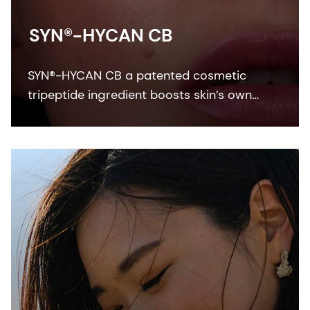
SYN®-HYCAN CB
SYN®-HYCAN CB a patented cosmetic
tripeptide ingredient boosts skin’s own
renewal of hyaluronic acid, resulting in a
visible remodeling effect and firmer, more
moisturized skin.