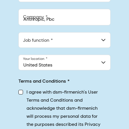
Company
Anthropic, PBC
548 Market St Pmb 90375, San Francisco, California, US
Job function
Your location
United States
Terms and Conditions
I agree with dsm-firmenich's User
Terms and Conditions and
acknowledge that dsm-firmenich
will process my personal data for
the purposes described its Privacy