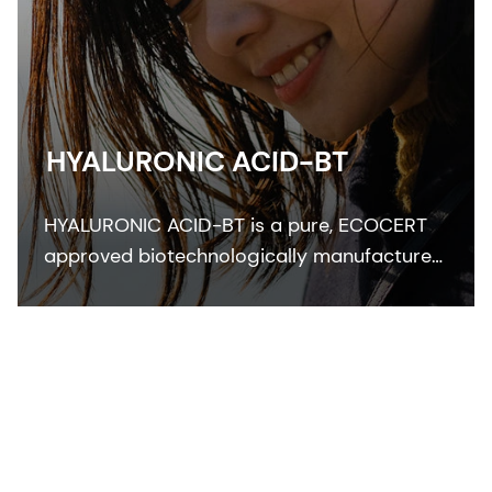
HYALURONIC ACID-BT
HYALURONIC ACID-BT is a pure, ECOCERT
approved biotechnologically manufactured
skin bioactive that perfectly moisturizes
skin and improves skin smoothness,
elasticity and freshness.