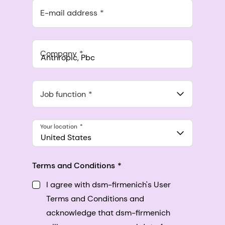
E-mail address
Company
Anthropic, PBC
548 Market St Pmb 90375, San Francisco, California, US
Job function
Your location
United States
Terms and Conditions
I agree with dsm-firmenich's User
Terms and Conditions and
acknowledge that dsm-firmenich