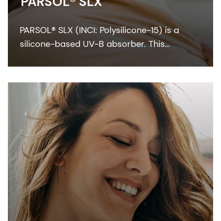
PARSOL® SLX
PARSOL® SLX (INCI: Polysilicone-15) is a
silicone-based UV-B absorber. This
colorless-to-pale yellow viscous liquid
integrates easily with the oil phase of
sunscreen formulation.