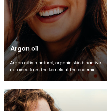
Argan oil
Argan oil is a natural, organic skin bioactive
obtained from the kernels of the endemic
argan tree (Argania Spinosa kernel oil). This
bioactive ingredient is ECOCERT, COSMOS
and NATRUE organic certified.