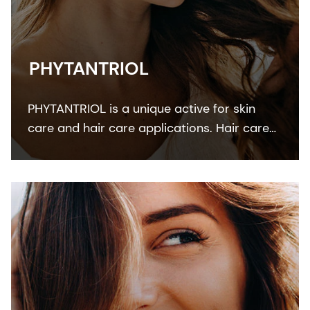
PHYTANTRIOL
PHYTANTRIOL is a unique active for skin
care and hair care applications. Hair care
studies demonstrated its efficacy to
increase deposition of panthenol, ethyl-
panthenol, and keratin amino acids.