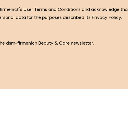
-firmenich's User Terms and Conditions and acknowledge th
ersonal data for the purposes described its Privacy Policy.
e the dsm-firmenich Beauty & Care newsletter.