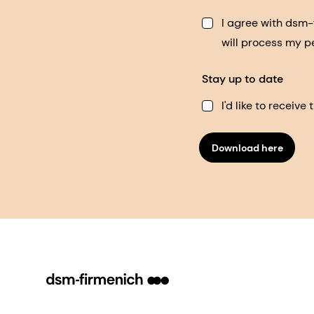
I agree with dsm
will process my p
Stay up to date
I'd like to receiv
Download here