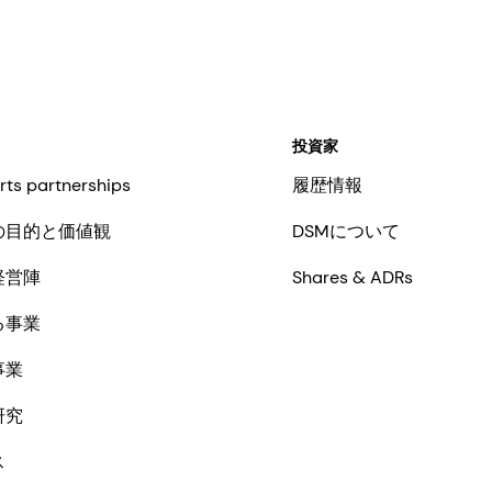
投資家
rts partnerships
履歴情報
の目的と価値観
DSMについて
経営陣
Shares & ADRs
る事業
事業
研究
ス