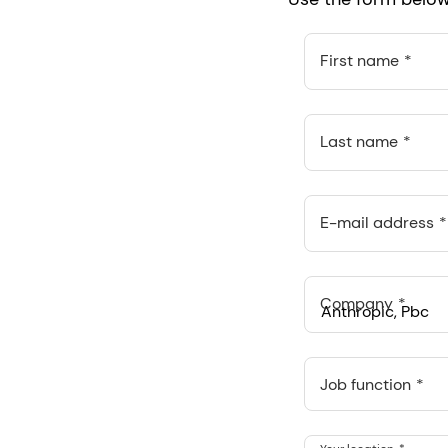
First name
Last name
E-mail address
Company
Anthropic, PBC
548 Market St Pmb 9037
Job function