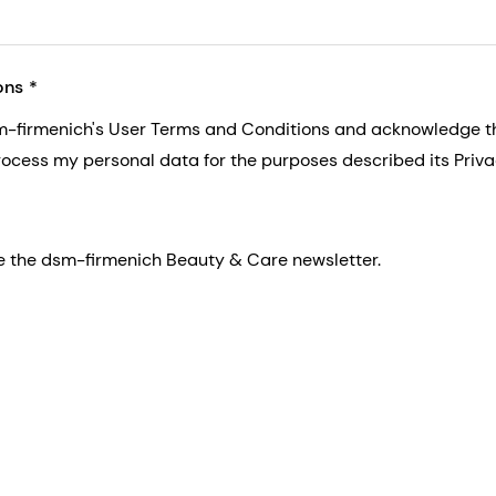
ons
sm-firmenich's User Terms and Conditions and acknowledge 
process my personal data for the purposes described its Priva
eive the dsm-firmenich Beauty & Care newsletter.