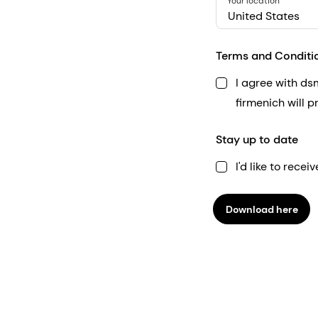
Your location
United States
Terms and Conditi
I agree with d
firmenich will 
Stay up to date
I'd like to rec
Download here