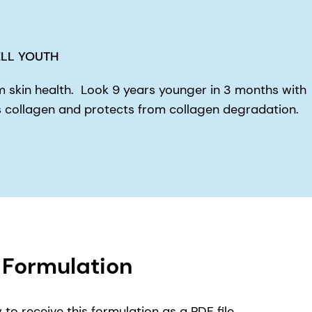
ELL YOUTH
rm skin health. Look 9 years younger in 3 months with
ollagen and protects from collagen degradation.
Formulation
to receive this formulation as a PDF file.