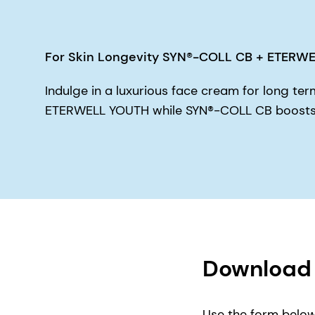
For Skin Longevity SYN®-COLL CB + ETERW
Indulge in a luxurious face cream for long te
ETERWELL YOUTH while SYN®-COLL CB boosts c
Download 
Use the form below 