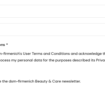
5, San Francisco, California, US
ons
sm-firmenich's User Terms and Conditions and acknowledge 
process my personal data for the purposes described its Priva
eive the dsm-firmenich Beauty & Care newsletter.