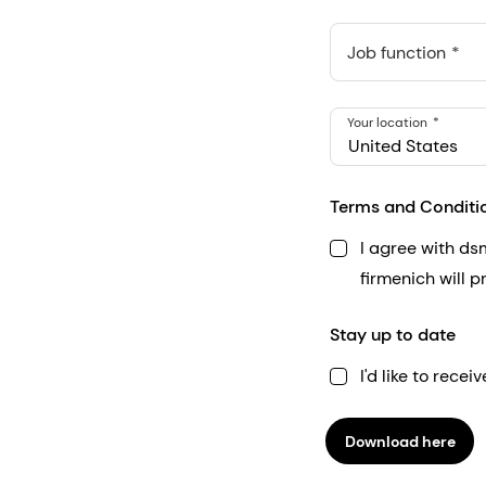
Anthropic, PBC
548 Market St Pmb 9037
Job function
Your location
United States
Terms and Conditi
I agree with d
firmenich will 
Stay up to date
I'd like to rec
Download here