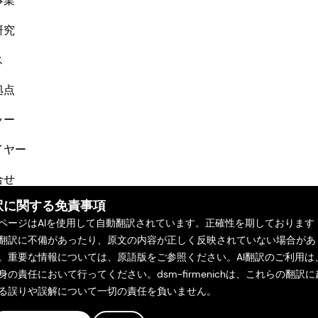
事業
研究
ス
拠点
ャー
イヤー
合せ
訳に関する免責事項
ページはAIを使用して自動翻訳されています。正確性を期しております
翻訳に不備があったり、原文の内容が正しく反映されていない場合があ
。重要な情報については、原語版をご参照ください。AI翻訳のご利用は
身の責任において行ってください。dsm-firmenichは、これらの翻訳に
る誤りや誤解について一切の責任を負いません。