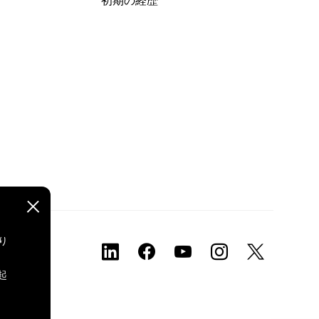
初期の経歴
り
、
起