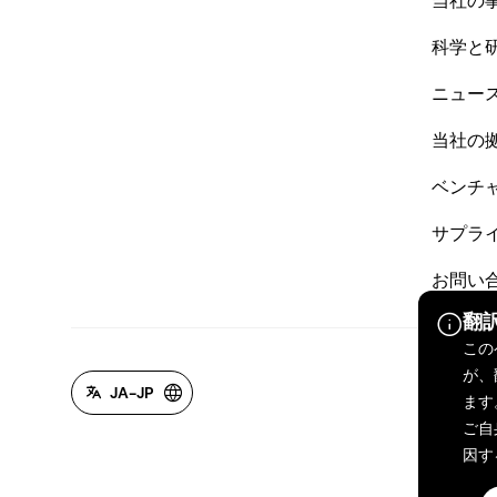
当社の
科学と
ニュー
当社の
ベンチ
サプラ
お問い
翻
この
が、
JA-JP
ます
ご自
因す