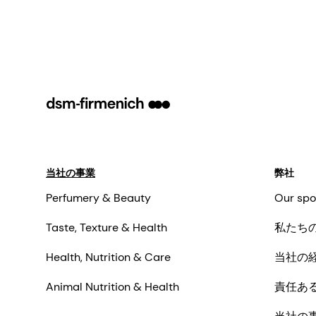
当社の事業
弊社
Perfumery & Beauty
Our spo
Taste, Texture & Health
私たち
Health, Nutrition & Care
当社の
Animal Nutrition & Health
責任あ