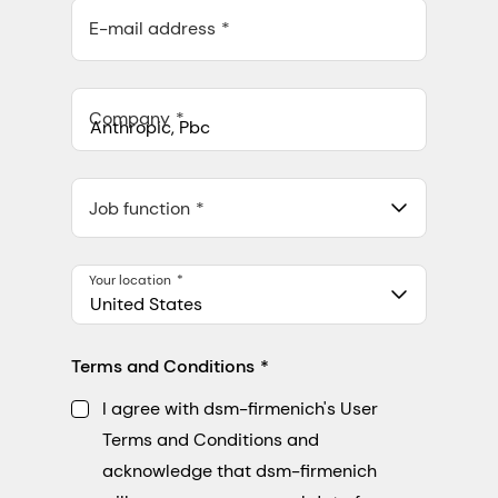
E-mail address
Company
Anthropic, PBC
548 Market St Pmb 90375, San Francisco, California, US
Job function
Your location
United States
Terms and Conditions
I agree with dsm-firmenich's User
Terms and Conditions and
acknowledge that dsm-firmenich