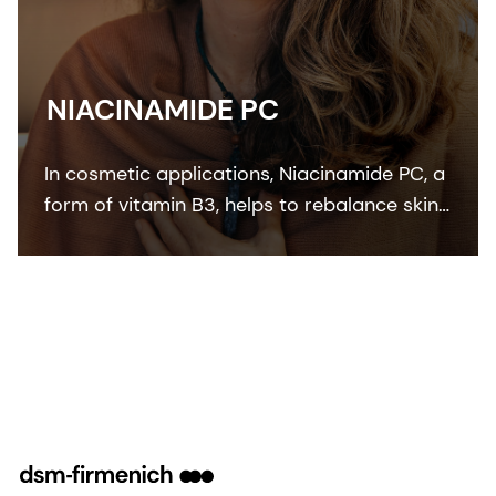
NIACINAMIDE PC
In cosmetic applications, Niacinamide PC, a
form of vitamin B3, helps to rebalance skin
pigmentation, refines pores and improves
skin elasticity. It helps to protect from UV
and blue light damage.