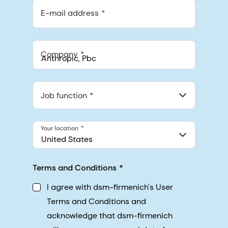
E-mail address
Company
Anthropic, PBC
548 Market St Pmb 90375, San Francisco, California, US
Job function
Your location
United States
Terms and Conditions
I agree with dsm-firmenich's User
Terms and Conditions and
acknowledge that dsm-firmenich