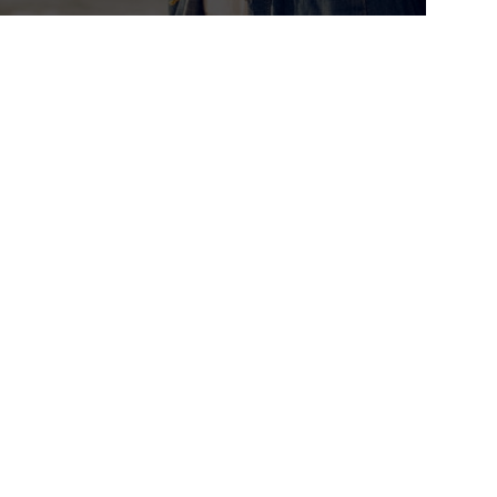
crystalline UV absorbers like PARSOL®
5000, PARSOL® 1789, Ethylhexyl Triazone
and Diethylamino Hydroxybenzoyl Hexyl
Benzoate.