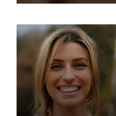
lines. It’s fast acting, long lasting and
fully reversible.