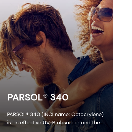
PARSOL® 340
PARSOL® 340 (INCI name: Octocrylene)
is an effective UV-B absorber and the
most effective photostabilizer for solid,