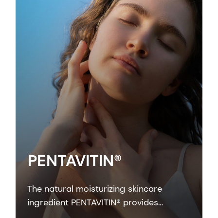
PENTAVITIN®
The natural moisturizing skincare
ingredient PENTAVITIN® provides
powerful hydration to all facial areas,