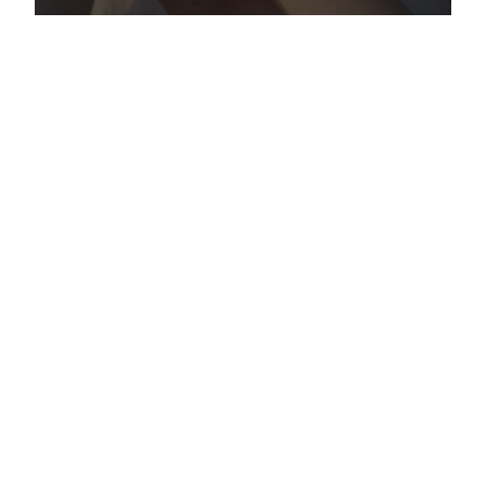
visualized by new facial skin hydration
color mapping technology.