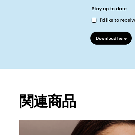
Stay up to date
I'd like to rec
Download here
関連商品