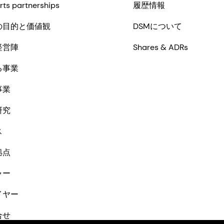
rts partnerships
履歴情報
の目的と価値観
DSMについて
経営陣
Shares & ADRs
る事業
事業
研究
ス
拠点
ャー
イヤー
合せ