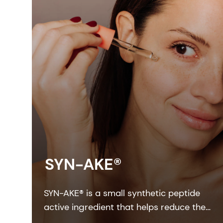
SYN-AKE®
SYN-AKE® is a small synthetic peptide
active ingredient that helps reduce the
appearance of wrinkles and laughter