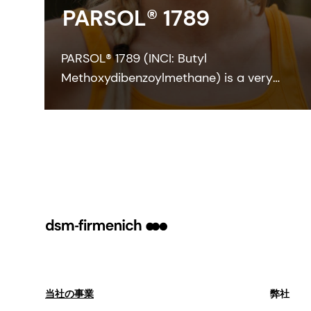
PARSOL® 1789
PARSOL® 1789 (INCI: Butyl
Methoxydibenzoylmethane) is a very
strong and efficient UVA absorber for
sunscreen and other skin care
formulations. It enables broadband
protection when combined with
effective UVB filters and can also
contribute to SPF.
当社の事業
弊社