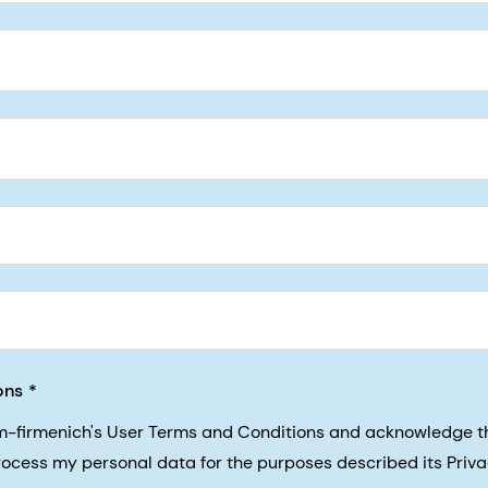
5, San Francisco, California, US
ons
sm-firmenich's User Terms and Conditions and acknowledge 
process my personal data for the purposes described its Priva