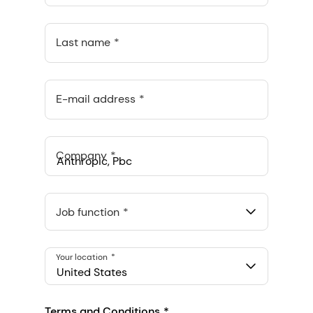
Last name
E-mail address
Company
Anthropic, PBC
548 Market St Pmb 90375, San Francisco, California, US
Job function
Your location
United States
Terms and Conditions