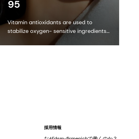
95
Vitamin antioxidants are used to
stabilize oxygen- sensitive ingredients
in cosmetic formulations. Mixed
Tocopherols 95 protects personal care
formulations against oxidation.
採用情報
なぜdsm-firmenichで働くのか？