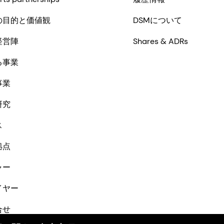
の目的と価値観
DSMについて
経営陣
Shares & ADRs
る事業
事業
研究
ス
拠点
ャー
イヤー
合せ