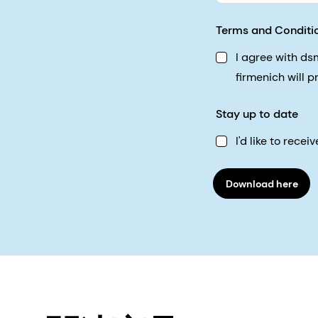
Terms and Conditi
I agree with d
firmenich will 
Stay up to date
I'd like to rec
Download here