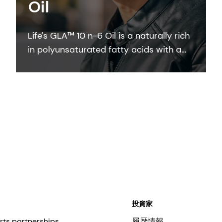
Oil
Life's GLA™ 10 n-6 Oil is a naturally rich
in polyunsaturated fatty acids with a
high GLA content. The active contains
at least 9% γ-linolenic acid (GLA) in the
form of triglycerides and is stabilized
with dl-α-tocopherol and ascorbyl
palmitate.
投資家
rts partnerships
履歴情報