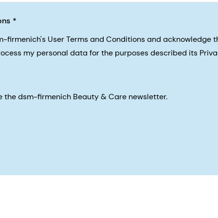
ons
sm-firmenich's User Terms and Conditions and acknowledge 
process my personal data for the purposes described its Priva
eive the dsm-firmenich Beauty & Care newsletter.