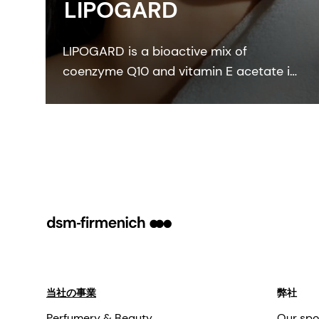
LIPOGARD
LIPOGARD is a bioactive mix of
coenzyme Q10 and vitamin E acetate in
a carrier oil. LIPOGARD restores the
lipid barrier and guarantees full cell
membrane functionality.
当社の事業
弊社
Perfumery & Beauty
Our spo