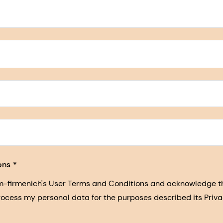
5, San Francisco, California, US
ons
sm-firmenich's User Terms and Conditions and acknowledge 
process my personal data for the purposes described its Priva