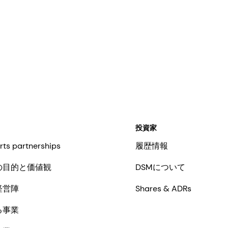
formulations. It enables broadband
protection when combined with
effective UVB filters and can also
contribute to SPF.
投資家
rts partnerships
履歴情報
の目的と価値観
DSMについて
経営陣
Shares & ADRs
る事業