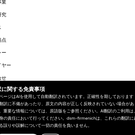
事業
研究
ス
拠点
ャー
イヤー
合せ
訳に関する免責事項
ページはAIを使用して自動翻訳されています。正確性を期しております
翻訳に不備があったり、原文の内容が正しく反映されていない場合があ
。重要な情報については、原語版をご参照ください。AI翻訳のご利用は
身の責任において行ってください。dsm-firmenichは、これらの翻訳に
る誤りや誤解について一切の責任を負いません。