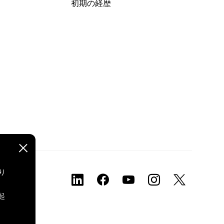
初期の経歴
り
、
起