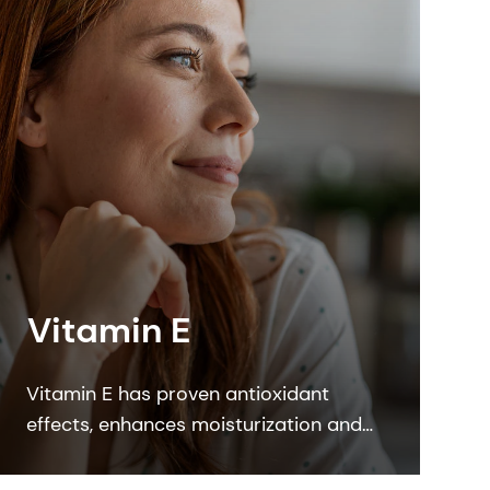
Vitamin E
Vitamin E has proven antioxidant
effects, enhances moisturization and
strengthens the skin barrier. DSM’s
Quali E is the most sustainable