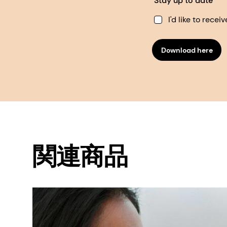
Stay up to date
I'd like to rec
Download here
関連商品