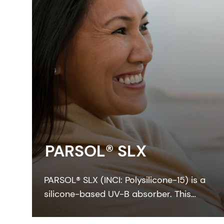
PARSOL® SLX
PARSOL® SLX (INCI: Polysilicone-15) is a
silicone-based UV-B absorber. This
colorless-to-pale yellow viscous liquid
integrates easily with the oil phase of