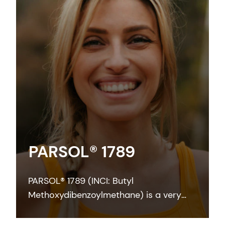
PARSOL® 1789
PARSOL® 1789 (INCI: Butyl
Methoxydibenzoylmethane) is a very
strong and efficient UVA absorber for
sunscreen and other skin care