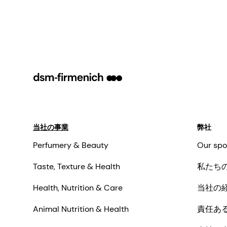
sunscreen formulation.
当社の事業
弊社
Perfumery & Beauty
Our spo
Taste, Texture & Health
私たち
Health, Nutrition & Care
当社の
Animal Nutrition & Health
責任あ