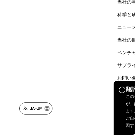
当社の
科学と
ニュー
当社の
ベンチ
サプラ
お問い
翻
この
が、
JA-JP
ます
ご自
因す